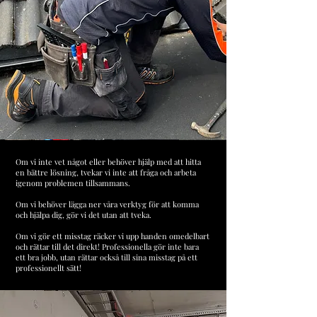
Om vi ​​inte vet något eller behöver hjälp med att hitta
en bättre lösning, tvekar vi inte att fråga och arbeta
igenom problemen tillsammans.
Om vi ​​behöver lägga ner våra verktyg för att komma
och hjälpa dig, gör vi det utan att tveka.
Om vi ​​gör ett misstag räcker vi upp handen omedelbart
och rättar till det direkt! Professionella gör inte bara
ett bra jobb, utan rättar också till sina misstag på ett
professionellt sätt!