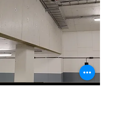
Samarbete handlar också om att göra dina kollegors
dag enklare, så vi hjälper till med små saker om det
behövs.
Arbetet kan ibland bli svårt och intensivt, så vi försöker
skapa några roliga stunder under dagen.